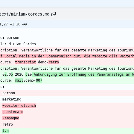
text/miriam-cordes.md
1,27 +1,26 @@
scription: Verantwortliche für das gesamte Marketing des Tourism
e
f Social Media in der Sommersaison gut, die Website gilt weiter
source: 
transcript
:demo-
retro
scription: Verantwortliche für das gesamte Marketing des Tourism
m 0
2
.0
5
.2026 
d
ie
 Ankündigung zur Eröffnung des Panoramastegs am 
source: 
mail
:demo-
007
-
-
-
website-relaunch
-
gaestecard
-
kampagne
-
-
tvn