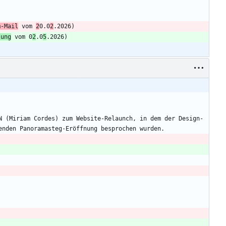
m-Mail
 vom 
2
0.0
2
.2026)
lung
 vom 0
2
.0
5
.2026)
N (Miriam Cordes) zum Website-Relaunch, in dem der Design-