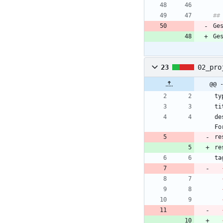
Ge
Ge
23
02_pro
@@ 
de
re
re