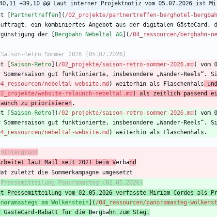
40,11 +39,10 @@ Laut interner Projektnotiz vom 05.07.2026 ist Mi
ut [
Partnertreffen
](
/02_projekte/partnertreffen-berghotel-bergba
auftragt, ein kombiniertes Angebot aus der digitalen GästeCard, d
rgünstigung der [
Bergbahn Nebeltal AG
](
/04_ressourcen/bergbahn-n
ut [
Saison-Retro
](
/02_projekte/saison-retro-sommer-2026.md
) vom 
r Sommersaison gut funktionierte, insbesondere „Wander-Reels“. S
04_ressourcen/nebeltal-website.md
) weiterhin als Flaschenhals
 un
02_projekte/website-relaunch-nebeltal.md
) als zeitlich passend ei
launch zu priorisieren
ut [
Saison-Retro
](
/02_projekte/saison-retro-sommer-2026.md
) vom 
r Sommersaison gut funktionierte, insbesondere „Wander-Reels“. S
04_ressourcen/nebeltal-website.md
 
Hintergrund
Arbeitet laut Mail seit 2021 beim V
erba
nd
 
Pressemitteilung Panoramasteg (02.05.2026)
ut Pressemitteilung vom 02.05.2026 verfasste Miriam Cordes als Pr
anoramastegs am Wolkenstein
](
/04_ressourcen/panoramasteg-wolkens
d GästeCard-Rabatt für die B
er
g
ba
hn zum Steg.