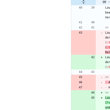
@@ -
La
be
Ve
La
de
(
/
(
/
Re
La
de
(
/
##
-
 
-
##
La
[
P
un