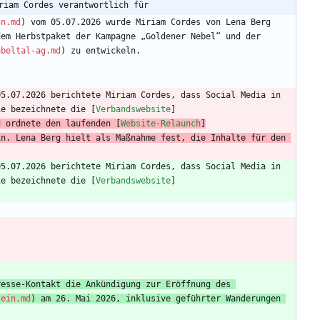
riam Cordes verantwortlich für
hn.md
) vom 05.07.2026 wurde Miriam Cordes von Lena Berg 
em Herbstpaket der Kampagne „Goldener Nebel“ und der 
ebeltal-ag.md
05.07.2026 berichtete Miriam Cordes, dass Social Media in 
ie bezeichnete die [
Verbandswebsite
]
d ordnete den laufenden [
Website-Relaunch
]
n. Lena Berg hielt als Maßnahme fest, die Inhalte für den 
05.07.2026 berichtete Miriam Cordes, dass Social Media in 
ie bezeichnete die [
Verbandswebsite
]
esse-Kontakt die Ankündigung zur Eröffnung des 
tein.md
) am 26. Mai 2026, inklusive geführter Wanderungen 