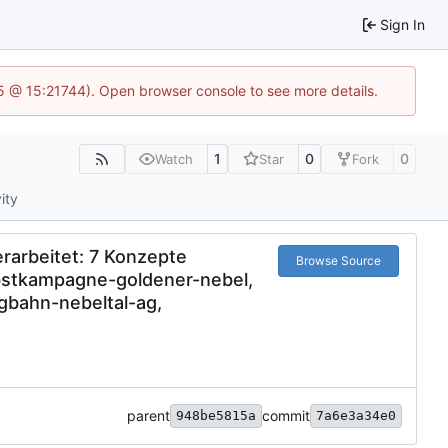
Sign In
.5 @ 15:21744). Open browser console to see more details.
1
0
0
Watch
Star
Fork
ity
rarbeitet: 7 Konzepte
Browse Source
rbstkampagne-goldener-nebel,
gbahn-nebeltal-ag,
parent
commit
948be5815a
7a6e3a34e0