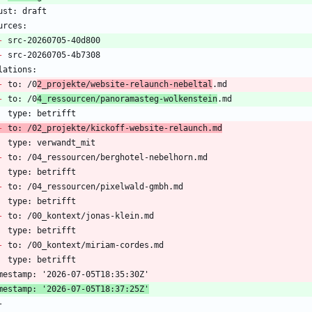
-
-
-
 to: /0
2_projekte/website-relaunch-nebeltal
-
 to: /0
4_ressourcen/panoramasteg-wolkenstein
-
 to: /02_projekte/kickoff-website-relaunch.md
-
-
-
-
mestamp: '2026-07-05T18:37:25Z'