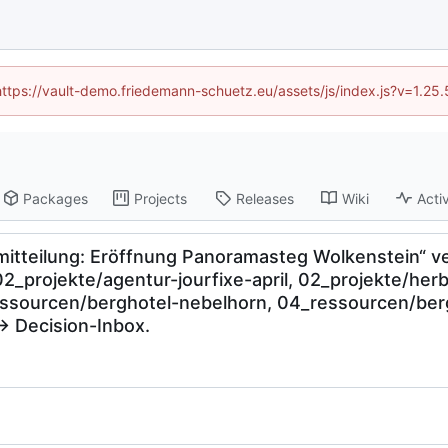
(https://vault-demo.friedemann-schuetz.eu/assets/js/index.js?v=1.25
Packages
Projects
Releases
Wiki
Activ
teilung: Eröffnung Panoramasteg Wolkenstein“ ve
_projekte/agentur-jourfixe-april, 02_projekte/he
essourcen/berghotel-nebelhorn, 04_ressourcen/ber
→ Decision-Inbox.