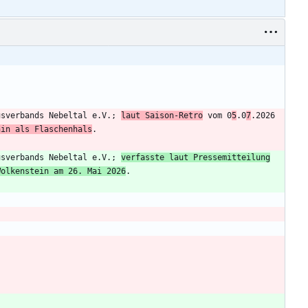
usverbands Nebeltal e.V.; 
laut Saison-Retro
 vom 0
5
.0
7
.2026 
hin als Flaschenhals
usverbands Nebeltal e.V.; 
verfasste laut Pressemitteilung
Wolkenstein am 26. Mai 2026