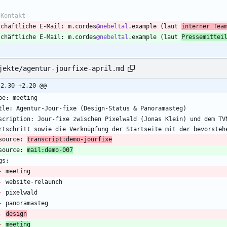
schäftliche E-Mail: m.cordes
@nebeltal
.example (laut 
interner Tea
schäftliche E-Mail: m.cordes
@nebeltal
.example (laut 
Pressemittei
jekte/agentur-jourfixe-april.md
-2,30 +2,20 @@
scription: Jour-fixe zwischen Pixelwald (Jonas Klein) und dem TV
source: 
transcript:demo-jourfixe
source: 
mail:demo-007
-
-
-
-
-
design
-
meeting