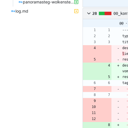
panoramasteg-wolkenstein.md
log.md
28
00_kon
@@ -
de
l
i
re
de
vo
re