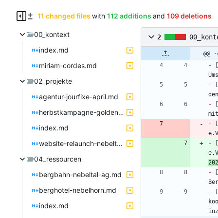
11 changed files
with
112 additions
and
109 deletions
00_kontext
2
00_kont
index.md
@@ -
miriam-cordes.md
-
 
02_projekte
-
 
agentur-jourfixe-april.md
-
 
herbstkampagne-goldener-nebel.md
-
 
index.md
e.
website-relaunch-nebeltal.md
-
 
e.
04_ressourcen
20
-
 
bergbahn-nebeltal-ag.md
berghotel-nebelhorn.md
-
 
ko
index.md
in