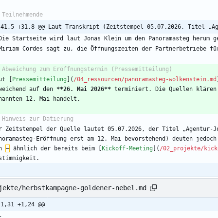
-41,5 +31,8 @@ Laut Transkript (Zeitstempel 05.07.2026, Titel „A
ut [
Pressemitteilung
](
/04_ressourcen/panoramasteg-wolkenstein.md
weichend auf den 
**26. Mai 2026
**
 terminiert. Die Quellen klären
r Zeitstempel der Quelle lautet 05.07.2026, der Titel „Agentur-Jo
noramasteg-Eröffnung erst am 12. Mai bevorstehend) deuten jedoch
n 
–
 ähnlich der bereits beim [
Kickoff-Meeting
](
/02_projekte/kick
stimmigkeit.
jekte/herbstkampagne-goldener-nebel.md
-1,31 +1,24 @@