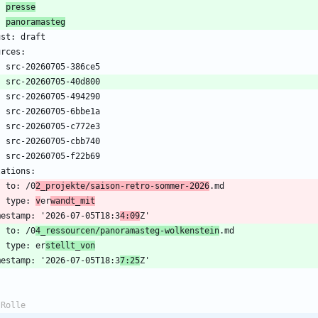
-
presse
-
panoramasteg
-
-
-
-
-
-
-
-
 to: /0
2_projekte/saison-retro-sommer-2026
    type: 
v
er
wandt_mit
mestamp: '2026-07-05T18:3
4:09
-
 to: /0
4_ressourcen/panoramasteg-wolkenstein
    type: er
stellt_von
mestamp: '2026-07-05T18:3
7:25