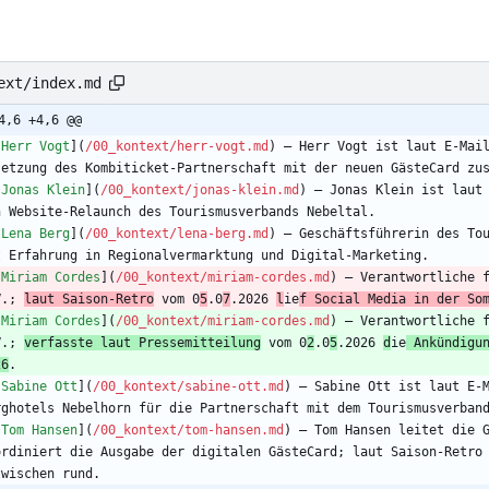
ext/index.md
4,6 +4,6 @@
[
Herr Vogt
](
/00_kontext/herr-vogt.md
) — Herr Vogt ist laut E-Mail
[
Jonas Klein
](
/00_kontext/jonas-klein.md
) — Jonas Klein ist laut 
[
Lena Berg
](
/00_kontext/lena-berg.md
) — Geschäftsführerin des Tou
[
Miriam Cordes
](
/00_kontext/miriam-cordes.md
) — Verantwortliche f
V.; 
laut Saison-Retro
 vom 0
5
.0
7
.2026 
l
ie
f Social Media in der So
[
Miriam Cordes
](
/00_kontext/miriam-cordes.md
) — Verantwortliche f
V.; 
verfasste laut Pressemitteilung
 vom 0
2
.0
5
.2026 
d
ie
 Ankündigun
26
[
Sabine Ott
](
/00_kontext/sabine-ott.md
) — Sabine Ott ist laut E-M
[
Tom Hansen
](
/00_kontext/tom-hansen.md
) — Tom Hansen leitet die G
ordiniert die Ausgabe der digitalen GästeCard; laut Saison-Retro 
zwischen rund.