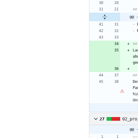
@@ 
-
-
La
ab
De
Pa
hi
Un
27
02_pro
@@ 