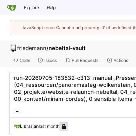
Explore
Help
JavaScript error: Cannot read property '0' of undefined 
friedemann
/
nebeltal-vault
Code
Issues
Pull Requests
Actions
run-20260705-183532-c313: manual „Pressemit
(04_ressourcen/panoramasteg-wolkenstein, 02
02_projekte/website-relaunch-nebeltal, 04_r
00_kontext/miriam-cordes), 0 sensible Items 
...
Librarian