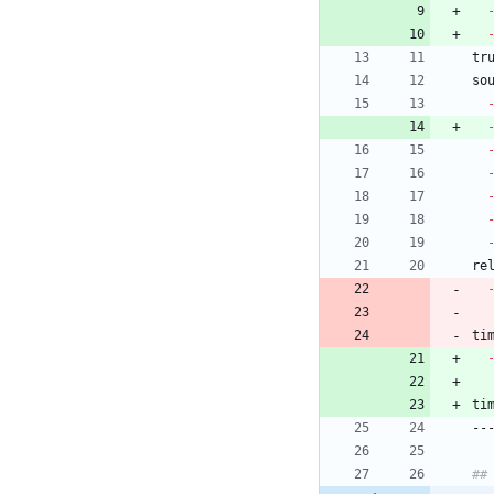
ti
ti