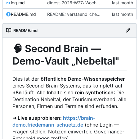
log.md
digest-2026-W27: Wochendigest 2026-W27
README.md
README: verstaendliche Funktionserklaerung (8 Schritte)
README.md
🧠
Second Brain —
Demo-Vault „Nebeltal"
Dies ist der
öffentliche Demo-Wissensspeicher
eines Second-Brain-Systems, das komplett auf
n8n
läuft. Alle Inhalte sind
rein synthetisch
: Die
Destination Nebeltal, der Tourismusverband, alle
Personen, Firmen und Termine sind erfunden.
➜ Live ausprobieren:
https://brain-
demo.friedemann-schuetz.de
(ohne Login —
Fragen stellen, Notizen einwerfen, Governance-
Entscheidungen treffen)