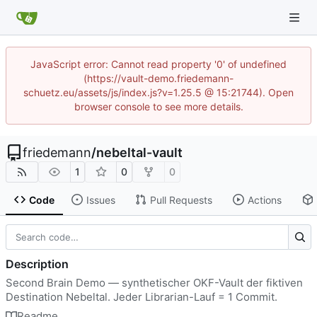
JavaScript error: Cannot read property '0' of undefined
(https://vault-demo.friedemann-
schuetz.eu/assets/js/index.js?v=1.25.5 @ 15:21744). Open
browser console to see more details.
friedemann
/
nebeltal-vault
1
0
0
Code
Issues
Pull Requests
Actions
Description
Second Brain Demo — synthetischer OKF-Vault der fiktiven
Destination Nebeltal. Jeder Librarian-Lauf = 1 Commit.
Readme